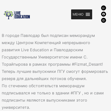
Перейти
W
F
I
к
h
a
n
a
c
s
t
e
t
МЕНЮ
содержимому
s
b
a
a
o
g
p
o
r
p
k
a
m
В городе Павлодар был подписан меморандум
между Центром Компетенций непрерывного
развития Live Education и Павлодарским
Государственным Университетом имени С.
Торайгырова в рамках программы #Fizmat_Desant!
Теперь лучшие выпускники ПГУ смогут формировать
резерв для дальнейших потоков обучения.
По стечению обстоятельств меморандум
подписывался не только в здании #ПГУ , но и сами
подписанты являются выпускниками этого
университета.