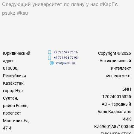
Следующий университет по плану у нас #КарГУ.
psukz #ksu
+7 776 522 76 16
Юридический
Copyright © 2026
+7 701 953 79 93
адрес:
Антикризисный
info@livedu.kz
010000,
интеллект
Республика
менеджмент
Казахстан,
БИН
город Нур-
170240015325
Султан,
АО «Народный
район Есиль,
Банк Казахстан»
проспект
ИИК
Мангилик Ел,
KZ69601A87100358
47-4
БИК HSBKKZKX